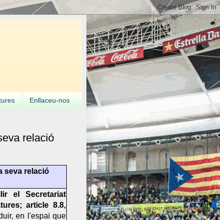
tures
Enllaceu-nos
seva relació
a seva relació
ir el Secretariat
ures; article 8.8,
duir, en l'espai que