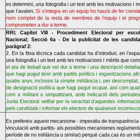
es determini, una fotografia i un text amb les motivacions i 
que l'avalen.
Si s'integra en un equip ho haurà de fer const
nom complet de la resta de membres de l'equip i el pro
comprometen a dur a terme.
RRI; Capítol VIII - Procediment Electoral per escoll
Nacional; Secció 6a - De la publicitat de les candidat
paràgraf 2:
2. En la fitxa tècnica cada candidat ha d'introduir, en l'esp
una fotografia i un text amb les motivacions i mèrits que con
el pla de treball que vol dur a terme i una descripció detall
T
que hagi pogut tenir amb partits polítics i organitzacions afi
quatre anys, inclosos la simple militància i, per descomptat,
de designació política que hagi pogut ocupar, així com qual
com a militant o simpatitzant, amb indicació dels període
Junta Electoral vetllar per la veracitat d'aquestes informac
pels candidats i informar els electors de qualsevol incorrecci
Es prefereix aquest mecanisme - imperatiu de transparència t
vinculació amb partits- als possibles mecanismes reglamentar
període de no militància o similar) perquè cada cas és un món