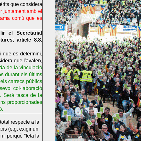
mèrits que considera
ar juntament amb el
grama comú que es
ir el Secretariat
ures; article 8.8,
ai que es determini,
sidera que l'avalen,
ada de la vinculació
ns durant els últims
 els càrrecs públics
sevol col·laboració
s. Serà tasca de la
ions proporcionades
ó.
otal respecte a la
is (e.g. exigir un
 i perquè "feta la