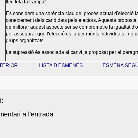
llei, feta la trampa".
Es considera una carència clau del procés actual d'elecció 
coneixement dels candidats pels electors. Aquesta proposta 
de millorar aquest aspecte sense comprometre la igualtat d'op
per assegurar que l'elecció es fa per mèrits individuals i no p
grups organitzats.
La supressió és associada al canvi ja proposat per al paràgraf 
TERIOR
LLISTA D'ESMENES
ESMENA SEG
i:
entari a l'entrada