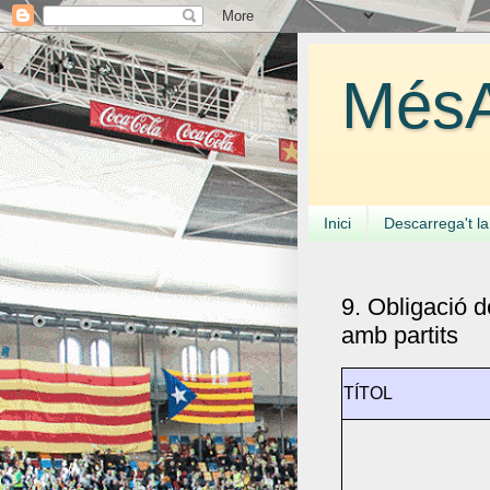
MésA
Inici
Descarrega't l
9. Obligació d
amb partits
TÍTOL